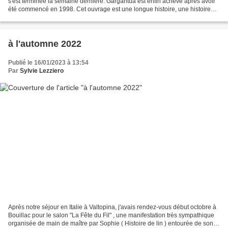
s'est terminée la semaine dernière. Gargantua est enfin achevé après avoir
été commencé en 1998. Cet ouvrage est une longue histoire, une histoire
interrompue suivant les alléas...
à l'automne 2022
Publié le 16/01/2023 à 13:54
Par
Sylvie Lezziero
Après notre séjour en Italie à Valtopina, j'avais rendez-vous début octobre à
Bouillac pour le salon "La Fête du Fil" , une manifestation très sympathique
organisée de main de maître par Sophie ( Histoire de lin ) entourée de son