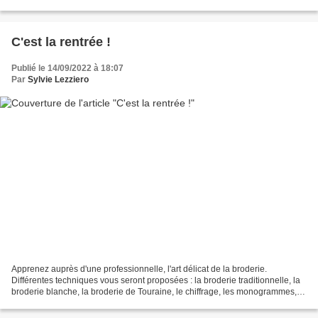
équipe de bénévoles,...
C'est la rentrée !
Publié le 14/09/2022 à 18:07
Par
Sylvie Lezziero
Apprenez auprès d'une professionnelle, l'art délicat de la broderie.
Différentes techniques vous seront proposées : la broderie traditionnelle, la
broderie blanche, la broderie de Touraine, le chiffrage, les monogrammes,
les jours à fils tirés, les différents...