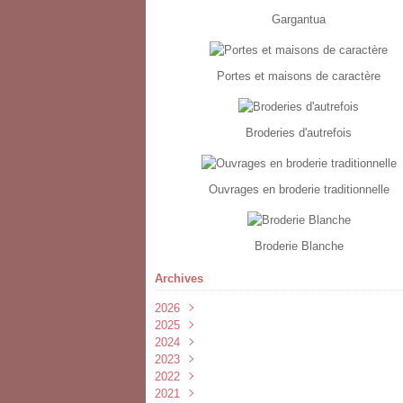
Gargantua
Portes et maisons de caractère
Broderies d'autrefois
Ouvrages en broderie traditionnelle
Broderie Blanche
Archives
2026
2025
Février
(2)
2024
Janvier
Février
(1)
(1)
2023
Novembre
(1)
2022
Septembre
Juillet
(1)
(3)
2021
Avril
Juin
Novembre
(2)
(1)
(1)