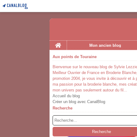
Home
Mon ancien blog
Aux points de Touraine
Bienvenue sur le nouveau blog de Sylvie Lezzie
Meilleur Ouvrier de France en Broderie Blanche
promotion 2004, je vous invite à découvrir et à 
ma passion pour la broderie blanche, mes créat
mon univers pas seulement autour du fil...
Accueil du blog
Créer un blog avec CanalBlog
Recherche