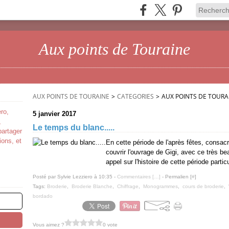
Aux points de Touraine
AUX POINTS DE TOURAINE
>
CATEGORIES
>
AUX POINTS DE TOURA
ro,
5 janvier 2017
,
Le temps du blanc.....
partager
ions, et
En cette période de l'après fêtes, consac
couvrir l'ouvrage de Gigi, avec ce très bea
appel sur l'histoire de cette période partic
Posté par Sylvie Lezziero à 10:35 -
Commentaires [
…
]
- Permalien [
#
]
Tags:
Broderie
,
Broderie Blanche
,
Chiffrage
,
Monogrammes
,
cours de broderie
,
bordado
Vous aimez ?
0 vote