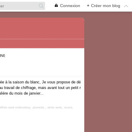
Connexion
+
Créer mon blog
INE
rée à la saison du blanc, Je vous propose de dé
u travail de chiffrage, mais avant tout un petit r
ulière du mois de janvier...
White work embroidery
,
plumetis.
,
white work
,
ricami
,