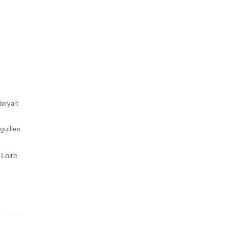
eryart
guilles
-Loire