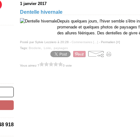
1 janvier 2017
Dentelle hivernale
Depuis quelques jours, l'hiver semble s'être in
promenade et quelques photos de paysages fig
des allures féériques. Des dentelles de givre
Posté par Sylvie Lezziero à 20:28 -
Commentaires [
…
]
- Permalien [
#
]
Tags:
Broderie
,
Loire
,
paysages
Vous aimez ?
0 vote
48 918