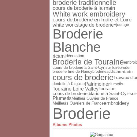
broderie traditionnelle
cours de broderie à la main
White work embroidery
cours de broderie en Indre et Loire
white work
stage de broderie
Ajourage
Broderie
Blanche
ricami
décoration
Broderie de Touraine
embroid
cours de broderie à Saint-Cyr sur loire
broder
broderie fine de Nancy
bordado
broderieaddict
cours de broderie
Travaux d'ai
Patrimoine
dentelle à l'aiguille
plumetis.
Touraine Loire Valley
Touraine
cours de broderie blanche à Saint-Cyr-sur
Plumetis
Meilleur Ouvrier de France
embroidery
Meilleurs Ouvriers de France
Broderie
Albums Photos