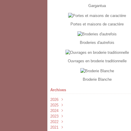
Gargantua
Portes et maisons de caractère
Broderies d'autrefois
Ouvrages en broderie traditionnelle
Broderie Blanche
Archives
2026
2025
Février
(2)
2024
Janvier
Février
(1)
(1)
2023
Novembre
(1)
2022
Septembre
Juillet
(1)
(3)
2021
Avril
Juin
Novembre
(2)
(1)
(1)