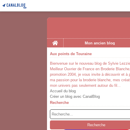
Home
Mon ancien blog
Aux points de Touraine
Bienvenue sur le nouveau blog de Sylvie Lezzie
Meilleur Ouvrier de France en Broderie Blanche
promotion 2004, je vous invite à découvrir et à 
ma passion pour la broderie blanche, mes créat
mon univers pas seulement autour du fil...
Accueil du blog
Créer un blog avec CanalBlog
Recherche