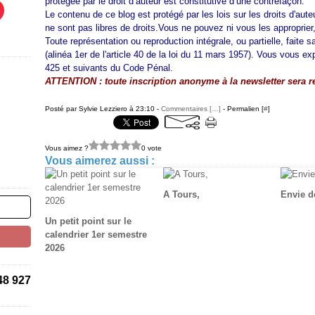
protégée par le droit d’auteur est constitutive d’une contrefaçon.
Le contenu de ce blog est protégé par les lois sur les droits d'aute
ne sont pas libres de droits.
Vous ne pouvez ni vous les approprier,ni
Toute représentation ou reproduction intégrale, ou partielle, faite 
(alinéa 1er de l'article 40 de la loi du 11 mars 1957). Vous vous e
425 et suivants du Code Pénal.
ATTENTION : toute inscription anonyme à la newsletter sera r
Posté par Sylvie Lezziero à 23:10 -
Commentaires [
…
]
- Permalien [
#
]
Vous aimez ?
0 vote
Vous aimerez aussi :
A Tours,
Envie de
Un petit point sur le
calendrier 1er semestre
2026
48 927