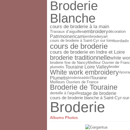
Broderie
Blanche
cours de broderie à la main
embroidery
décoration
Travaux d'aiguilles
Patrimoine
ricami
embroideryart
cours de broderie à Saint-Cyr sur loire
bordado
cours de broderie
cours de broderie en Indre et Loire
broderie traditionnelle
white wo
broderie fine de Nancy
Meilleur Ouvrier de Fran
Touraine Loire Valley
broder
plumetis.
White work embroidery
Ajoura
Plumetis
Touraine
broderieaddict
Meilleurs Ouvriers de France
Broderie de Touraine
stage de broderie
dentelle à l'aiguille
cours de broderie blanche à Saint-Cyr-sur
Broderie
Albums Photos