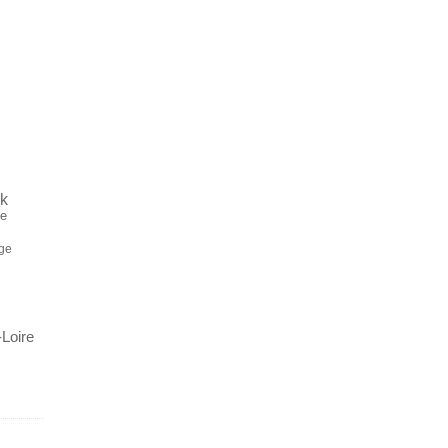
rk
ce
ge
-Loire