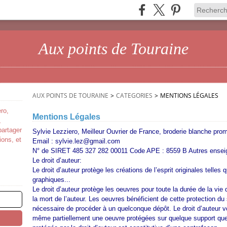
Aux points de Touraine
AUX POINTS DE TOURAINE
>
CATEGORIES
>
MENTIONS LÉGALES
ro,
Mentions Légales
,
partager
Sylvie Lezziero, Meilleur Ouvrier de France, broderie blanche prom
ions, et
Email : sylvie.lez@gmail.com
N° de SIRET 485 327 282 00011 Code APE : 8559 B Autres ense
Le droit d’auteur:
Le droit d’auteur protège les créations de l’esprit originales telles
graphiques...
Le droit d’auteur protège les oeuvres pour toute la durée de la vie
la mort de l’auteur. Les oeuvres bénéficient de cette protection du s
nécessaire de procéder à un quelconque dépôt. Le droit d’auteur vo
même partiellement une oeuvre protégées sur quelque support que 