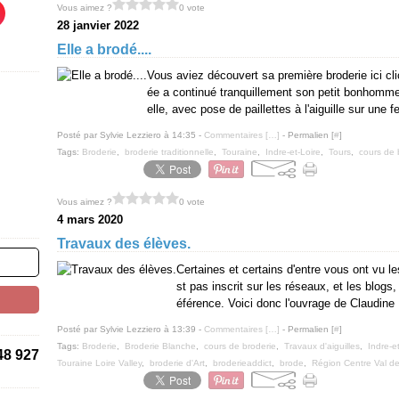
Vous aimez ?
0 vote
28 janvier 2022
Elle a brodé....
Vous aviez découvert sa première broderie ici cli
ée a continué tranquillement son petit bonhomme 
elle, avec pose de paillettes à l'aiguille sur une fe
Posté par Sylvie Lezziero à 14:35 -
Commentaires [
…
]
- Permalien [
#
]
Tags:
Broderie
,
broderie traditionnelle
,
Touraine
,
Indre-et-Loire
,
Tours
,
cours de 
Vous aimez ?
0 vote
4 mars 2020
Travaux des élèves.
Certaines et certains d'entre vous ont vu l
st pas inscrit sur les réseaux, et les blog
éférence. Voici donc l'ouvrage de Claudine
Posté par Sylvie Lezziero à 13:39 -
Commentaires [
…
]
- Permalien [
#
]
Tags:
Broderie
,
Broderie Blanche
,
cours de broderie
,
Travaux d'aiguilles
,
Indre-e
48 927
Touraine Loire Valley
,
broderie d'Art
,
broderieaddict
,
brode
,
Région Centre Val de