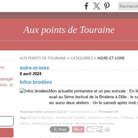
Aux points de Touraine
AUX POINTS DE TOURAINE
>
CATEGORIES
>
INDRE-ET-LOIRE
ro,
indre-et-loire
,
8 avril 2024
partager
Infos brodées
ions, et
Mon actualité printanière et un peu estivale : En M
avail au 5ème festival de la Broderie à Dôle : le
ais aussi deux ateliers : Un le samedi après midi 
Posté par Sylvie Lezziero à 11:17 -
Commentaires [
…
]
- Permalien [
#
]
Tags:
Broderie Blanche
,
Broderie de Touraine
,
Broderie en Touraine
,
Chiffrage
,
France
,
Meilleurs Ouvriers de France
,
Monogrammes
,
Patrimoine