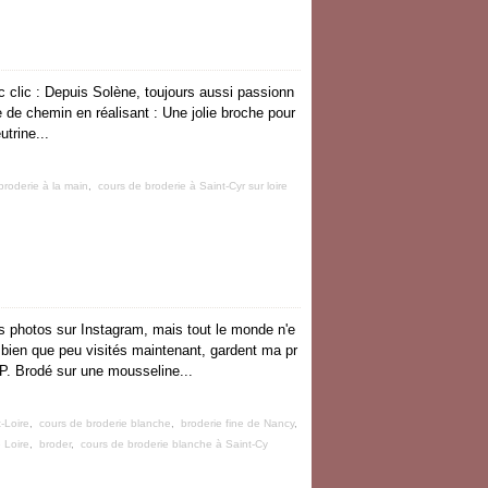
c clic : Depuis Solène, toujours aussi passionn
de chemin en réalisant : Une jolie broche pour
utrine...
broderie à la main
,
cours de broderie à Saint-Cyr sur loire
es photos sur Instagram, mais tout le monde n'e
s, bien que peu visités maintenant, gardent ma pr
 P. Brodé sur une mousseline...
t-Loire
,
cours de broderie blanche
,
broderie fine de Nancy
,
 Loire
,
broder
,
cours de broderie blanche à Saint-Cy