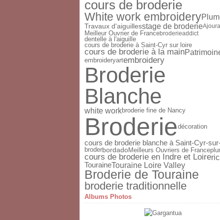
cours de broderie
White work embroidery
Plum
stage de broderie
Travaux d'aiguilles
Ajour
Meilleur Ouvrier de France
broderieaddict
dentelle à l'aiguille
cours de broderie à Saint-Cyr sur loire
cours de broderie à la main
Patrimoin
embroidery
embroideryart
Broderie
Blanche
white work
broderie fine de Nancy
Broderie
décoration
cours de broderie blanche à Saint-Cyr-sur
broder
bordado
Meilleurs Ouvriers de France
plu
cours de broderie en Indre et Loire
ri
Touraine Loire Valley
Touraine
Broderie de Touraine
broderie traditionnelle
Albums Photos