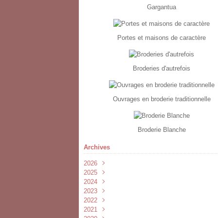
Gargantua
Portes et maisons de caractère
Broderies d'autrefois
Ouvrages en broderie traditionnelle
Broderie Blanche
Archives
2026
2025
Février
(2)
2024
Janvier
Février
(1)
(1)
2023
Novembre
(1)
2022
Septembre
Juillet
(1)
(3)
2021
Avril
Juin
Novembre
(2)
(1)
(1)