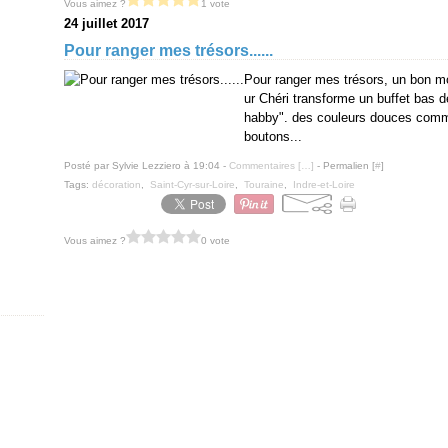
Vous aimez ?
1 vote
24 juillet 2017
Pour ranger mes trésors......
Pour ranger mes trésors, un bon mo
ur Chéri transforme un buffet bas d
habby". des couleurs douces comme j
boutons...
Posté par Sylvie Lezziero à 19:04 -
Commentaires [
…
]
- Permalien [
#
]
Tags:
décoration
,
Saint-Cyr-sur-Loire
,
Touraine
,
Indre-et-Loire
Vous aimez ?
0 vote