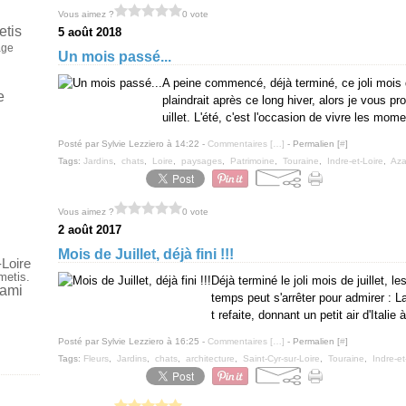
Vous aimez ?
0 vote
etis
5 août 2018
age
Un mois passé...
A peine commencé, déjà terminé, ce joli mois de
e
plaindrait après ce long hiver, alors je vous
uillet. L'été, c'est l'occasion de vivre les momen
Posté par Sylvie Lezziero à 14:22 -
Commentaires [
…
]
- Permalien [
#
]
Tags:
Jardins
,
chats
,
Loire
,
paysages
,
Patrimoine
,
Touraine
,
Indre-et-Loire
,
Aza
Vous aimez ?
0 vote
2 août 2017
Mois de Juillet, déjà fini !!!
-Loire
metis.
Déjà terminé le joli mois de juillet, les j
cami
temps peut s'arrêter pour admirer : 
t refaite, donnant un petit air d'Italie
Posté par Sylvie Lezziero à 16:25 -
Commentaires [
…
]
- Permalien [
#
]
Tags:
Fleurs
,
Jardins
,
chats
,
architecture
,
Saint-Cyr-sur-Loire
,
Touraine
,
Indre-et