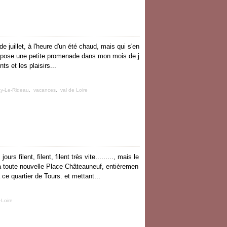
 juillet, à l'heure d'un été chaud, mais qui s'en
 propose une petite promenade dans mon mois de j
ts et les plaisirs...
y-Le-Rideau
,
vacances
,
val de Loire
ours filent, filent, filent très vite........., mais le
La toute nouvelle Place Châteauneuf, entièremen
 à ce quartier de Tours. et mettant...
-Loire