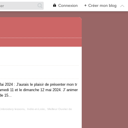
Connexion
+
Créer mon blog
ai 2024 : J'aurais le plaisir de présenter mon tr
 samedi 11 et le dimanche 12 mai 2024. J' animer
de 15...
Embroidery lessons
,
Indre-et-Loire
,
Meilleur Ouvrier de