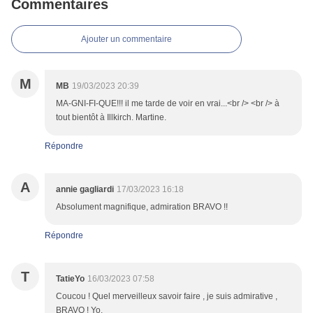
Commentaires
Ajouter un commentaire
M
MB
19/03/2023 20:39
MA-GNI-FI-QUE!!! il me tarde de voir en vrai...<br /> <br /> à
tout bientôt à Illkirch. Martine.
Répondre
A
annie gagliardi
17/03/2023 16:18
Absolument magnifique, admiration BRAVO !!
Répondre
T
TatieYo
16/03/2023 07:58
Coucou ! Quel merveilleux savoir faire , je suis admirative ,
BRAVO ! Yo.