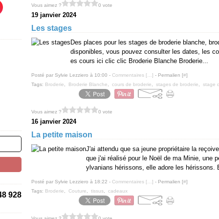
Vous aimez ?
0 vote
19 janvier 2024
Les stages
Des places pour les stages de broderie blanche, brode
disponibles, vous pouvez consulter les dates, les con
es cours ici clic clic Broderie Blanche Broderie...
Posté par Sylvie Lezziero à 10:00 -
Commentaires [
…
]
- Permalien [
#
]
Tags:
Broderie
,
Broderie Blanche
,
cours de broderie
,
stages de broderie
,
stage 
Vous aimez ?
0 vote
16 janvier 2024
La petite maison
J'ai attendu que sa jeune propriétaire la reçoi
que j'ai réalisé pour le Noël de ma Minie, une pe
ylvanians hérissons, elle adore les hérissons. 
Posté par Sylvie Lezziero à 18:22 -
Commentaires [
…
]
- Permalien [
#
]
Tags:
Broderie
,
Couture
,
tissus
,
cadeaux
48 928
Vous aimez ?
0 vote