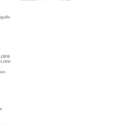
iguille
Loire
-Loire
ion
ce