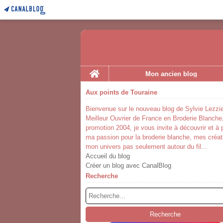
Home
Mon ancien blog
Aux points de Touraine
Bienvenue sur le nouveau blog de Sylvie Lezzie
Meilleur Ouvrier de France en Broderie Blanche
promotion 2004, je vous invite à découvrir et à 
ma passion pour la broderie blanche, mes créat
mon univers pas seulement autour du fil...
Accueil du blog
Créer un blog avec CanalBlog
Recherche