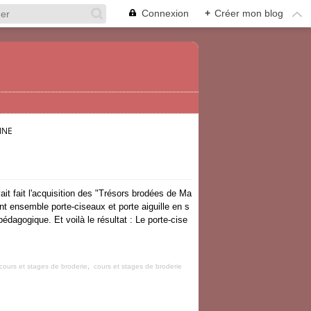
Connexion
+
Créer mon blog
INE
ait fait l'acquisition des "Trésors brodées de Ma
ant ensemble porte-ciseaux et porte aiguille en s
 pédagogique. Et voilà le résultat : Le porte-cise
cours et stages de broderie
,
cours et stages de broderie