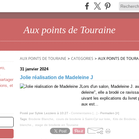
Aux points de Touraine
AUX POINTS DE TOURAINE
>
CATEGORIES
>
AUX POINTS DE TOURA
ro,
31 janvier 2024
,
Jolie réalisation de Madeleine J
partager
ions, et
Lors d'un salon, Madeleine J. av
deleine", elle a brodé ce raviss
uivant les explications du livret
aux est...
Posté par Sylvie Lezziero à 10:27 -
Commentaires [
…
]
- Permalien [
#
]
Tags:
Broderie Blanche
,
cours de broderie à Saint-Cyr sur loire
,
Kits de Broderie
,
blanche.
,
stage de broderie en Touraine