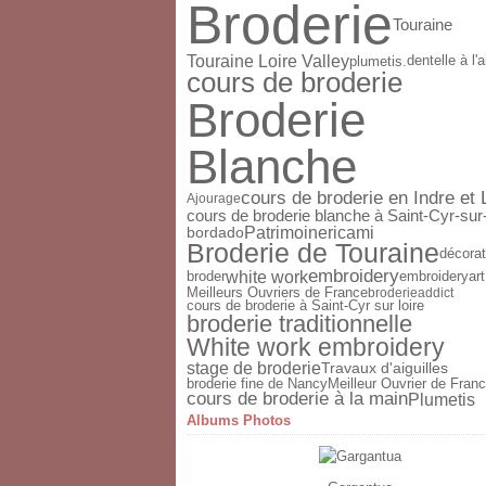
Broderie
Touraine
Touraine Loire Valley
dentelle à l'a
plumetis.
cours de broderie
Broderie
Blanche
cours de broderie en Indre et 
Ajourage
cours de broderie blanche à Saint-Cyr-sur
Patrimoine
ricami
bordado
Broderie de Touraine
décorat
embroidery
white work
broder
embroideryart
Meilleurs Ouvriers de France
broderieaddict
cours de broderie à Saint-Cyr sur loire
broderie traditionnelle
White work embroidery
stage de broderie
Travaux d'aiguilles
broderie fine de Nancy
Meilleur Ouvrier de Fran
cours de broderie à la main
Plumetis
Albums Photos