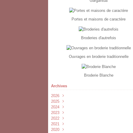
Gargantua
Portes et maisons de caractère
Broderies d'autrefois
Ouvrages en broderie traditionnelle
Broderie Blanche
Archives
2026
2025
Février
(2)
2024
Janvier
Février
(1)
(1)
2023
Novembre
(1)
2022
Septembre
Juillet
(1)
(3)
2021
Avril
Juin
Novembre
(2)
(1)
(1)
2020
Mars
Mai
Octobre
Novembre
(1)
(1)
(1)
(1)