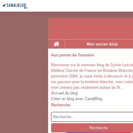
Home
Mon ancien blog
Aux points de Touraine
Bienvenue sur le nouveau blog de Sylvie Lezzie
Meilleur Ouvrier de France en Broderie Blanche
promotion 2004, je vous invite à découvrir et à 
ma passion pour la broderie blanche, mes créat
mon univers pas seulement autour du fil...
Accueil du blog
Créer un blog avec CanalBlog
Recherche