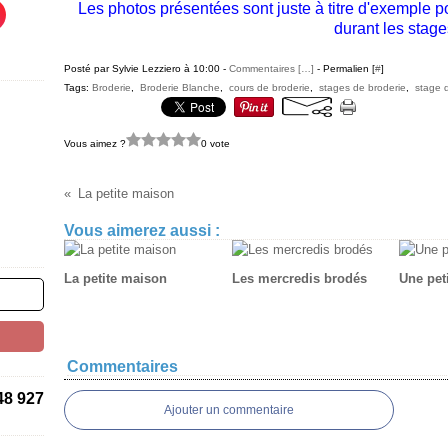
Les photos présentées sont juste à titre d'exemple 
durant les stage
Posté par Sylvie Lezziero à 10:00 -
Commentaires [
…
]
- Permalien [
#
]
Tags:
Broderie
,
Broderie Blanche
,
cours de broderie
,
stages de broderie
,
stage 
Vous aimez ?
0 vote
La petite maison
Vous aimerez aussi :
La petite maison
Les mercredis brodés
Une peti
Commentaires
48 927
Ajouter un commentaire