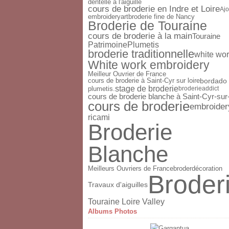
dentelle à l'aiguille
cours de broderie en Indre et Loire
Aj
broderie fine de Nancy
embroideryart
Broderie de Touraine
cours de broderie à la main
Touraine
Patrimoine
Plumetis
broderie traditionnelle
white wo
White work embroidery
Meilleur Ouvrier de France
cours de broderie à Saint-Cyr sur loire
bordado
stage de broderie
plumetis.
broderieaddict
cours de broderie blanche à Saint-Cyr-sur
cours de broderie
embroider
ricami
Broderie
Blanche
broder
décoration
Meilleurs Ouvriers de France
Broder
Travaux d'aiguilles
Touraine Loire Valley
Albums Photos