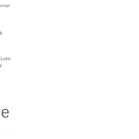
ourage
rk
-Loire
y
ie