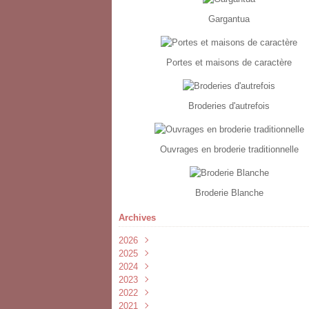
Gargantua
Portes et maisons de caractère
Broderies d'autrefois
Ouvrages en broderie traditionnelle
Broderie Blanche
Archives
2026
2025
Février
(2)
2024
Janvier
Février
(1)
(1)
2023
Novembre
(1)
2022
Septembre
Juillet
(1)
(3)
2021
Avril
Juin
Novembre
(2)
(1)
(1)