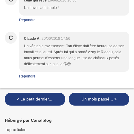
celle qui rêve
20/06/2018 18:38
Un travail admirable !
Répondre
C
Claude A.
20/06/2018 17:56
Un véritable ravissement. Ton élève doit être heureuse de son
travail et toi aussi. Après toi qui a brodé Azay le Rideau, cela
nous permet d'espérer une longue liste de châteaux posés
délicatement sur la toile.🤔😉
Répondre
< Le petit dernier....
Un mois passé... >
Hébergé par Canalblog
Top articles