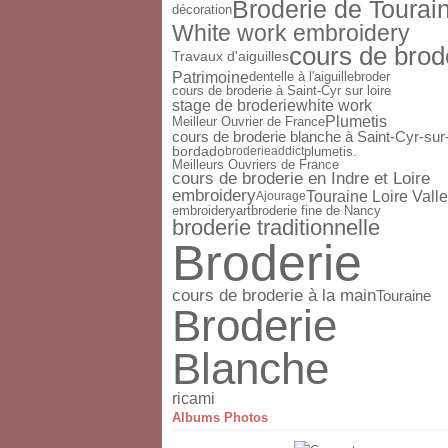
Broderie de Tourai
décoration
White work embroidery
cours de brod
Travaux d'aiguilles
Patrimoine
dentelle à l'aiguille
broder
cours de broderie à Saint-Cyr sur loire
stage de broderie
white work
Plumetis
Meilleur Ouvrier de France
cours de broderie blanche à Saint-Cyr-sur
bordado
plumetis.
broderieaddict
Meilleurs Ouvriers de France
cours de broderie en Indre et Loire
embroidery
Touraine Loire Vall
Ajourage
broderie fine de Nancy
embroideryart
broderie traditionnelle
Broderie
cours de broderie à la main
Touraine
Broderie
Blanche
ricami
Albums Photos