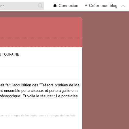
Connexion
+
Créer mon blog
N TOURAINE
ait fait l'acquisition des "Trésors brodées de Ma
ant ensemble porte-ciseaux et porte aiguille en s
 pédagogique. Et voilà le résultat : Le porte-cise
cours et stages de broderie
,
cours et stages de broderie