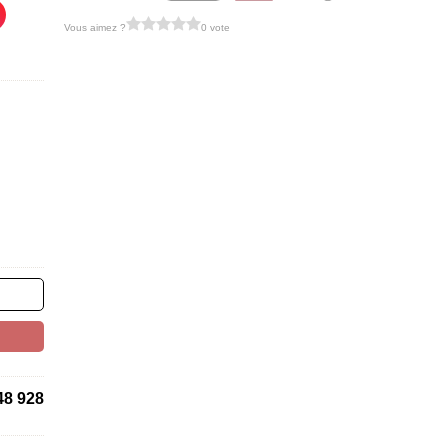
Vous aimez ?
0 vote
48 928