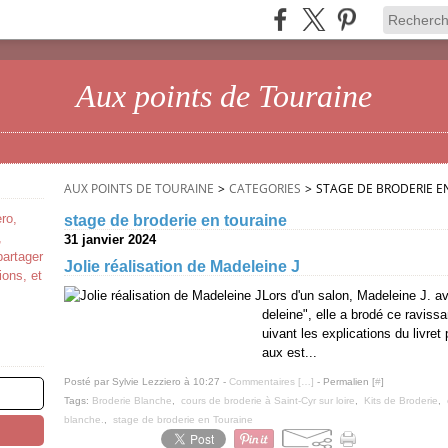
Aux points de Touraine
AUX POINTS DE TOURAINE
>
CATEGORIES
>
STAGE DE BRODERIE E
ro,
stage de broderie en touraine
,
31 janvier 2024
partager
Jolie réalisation de Madeleine J
ions, et
Lors d'un salon, Madeleine J. av
deleine", elle a brodé ce raviss
uivant les explications du livret
aux est...
Posté par Sylvie Lezziero à 10:27 -
Commentaires [
…
]
- Permalien [
#
]
Tags:
Broderie Blanche
,
cours de broderie à Saint-Cyr sur loire
,
Kits de Broderie
,
blanche.
,
stage de broderie en Touraine