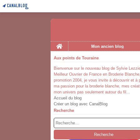
Home
Mon ancien blog
Aux points de Touraine
Bienvenue sur le nouveau blog de Sylvie Lezzie
Meilleur Ouvrier de France en Broderie Blanche
promotion 2004, je vous invite à découvrir et à 
ma passion pour la broderie blanche, mes créat
mon univers pas seulement autour du fil...
Accueil du blog
Créer un blog avec CanalBlog
Recherche