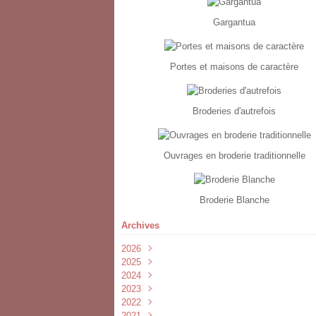
Gargantua
Portes et maisons de caractère
Broderies d'autrefois
Ouvrages en broderie traditionnelle
Broderie Blanche
Archives
2026
2025
Février
(2)
2024
Janvier
Février
(1)
(1)
2023
Novembre
(1)
2022
Septembre
Juillet
(1)
(3)
2021
Avril
Juin
Novembre
(2)
(1)
(1)