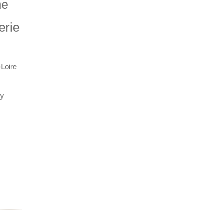
ne
erie
-Loire
ey