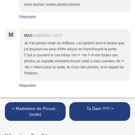
mois dernier, belles photos bisous
Répondre
M
MAG
14/05/2017 16:27
Je n'ai jamais visité ce château. Les jardins sont si beaux que
j'ai toujours eu peur d'être déçue en franchissant la porte.
C'est si souvent le cas hélas.<br /> <br /> A voir toutes ces
photos, je regrette vraiment d'avoir cédé à mes craintes.<br />
<br /> Merci pour la visite, le choix des photos, et le rappel de
l'histoire.
Répondre
< Madeleine de Proust...
Ta Dam !!!!!! >
(suite)