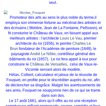
seul.
Promoteur des arts au sens le plus noble du terme,il
employa son immense fortune au mécénat des artistes et
des écrivains ( Molière, Jean de La Fontaine, Pellisson), et
fit consturire le Château de Vaux, en faisant appel aux
meilleurs artistes : l'architecte
Louis Le Vau,
premier
architecte du roi (1656), le peintre
Charles Le
Brun
fondateur de l'Académie de peinture (1648), le
paysagiste
André Le Nôtre
, contrôleur général des
bâtiments du roi (1657). Le roi fera appel à eux pour
construire le
Château de Versailles
,
celui de Vaux-le-
Vicomte servant alors de modèle
.
Hélas, Colbert, calculateur et jaloux de la réussite de
Fouquet, en profite pour le discréditer auprès du roi, afin
de déclencher sa disgrâce. Malgré les avertissements de
ses amis, Fouquet ne soupçonne rien de ce qui se trame
dans son dos.
Le 17 août 1661, alors qu’il offre au roi une réception
somptueuse mêlant promenade, souper, comédie et feux